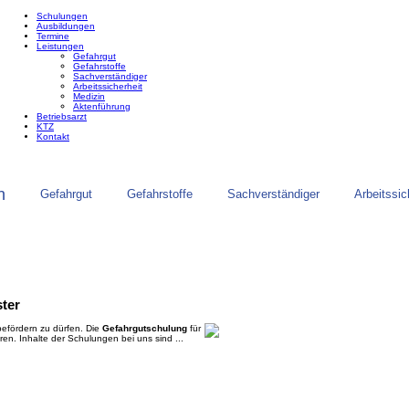
Schulungen
Ausbildungen
Termine
Leistungen
Gefahrgut
Gefahrstoffe
Sachverständiger
Arbeitssicherheit
Medizin
Aktenführung
Betriebsarzt
KTZ
Kontakt
n
Gefahrgut
Gefahrstoffe
Sachverständiger
Arbeitssic
ter
befördern zu dürfen. Die
Gefahrgutschulung
für
ieren. Inhalte der Schulungen bei uns sind ...