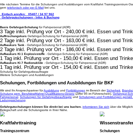
Alle nächsten Termine für die Schulungen und Ausbildungen vom Kraftfahrt Trainingszentrum Osn
gern
telefonisch oder per E-Mail
bei uns.
Einfach anrufen:
05407 / 34 97 962
Gefahrgutschulungen - Infos & Buchung
Basis Gefahrgut-Schulung
für Fahrpersonal (ADR)
3 Tage inkl. Prüfung vor Ort - 240,00 € inkl. Essen und Tri
Auffrischungskurs
Gefahrgut-Schulung für Fahrpersonal (ADR)
2 Tage inkl. Prüfung vor Ort - 163,00 € inkl. Essen und Tr
Aufbaukurs Tank
- Gefahrgut-Schulung für Fahrpersonal (ADR)
2 Tage inkl. Prüfung vor Ort - 186,00 € inkl. Essen und Tri
Aufbaukurs Kl.1 Explosivstoffe
- Gefahrgut-Schulung für Fahrpersonal (ADR)
1 Tag inkl. Prüfung vor Ort - 150,00 € inkl. Essen und Trin
Aufbaukurs Kl.7 Radionuklide
- Gefahrgut-Schulung für Fahrpersonal (ADR)
1 Tag inkl. Prüfung vor Ort - 154,00 € inkl. Essen und Trin
Schulung für Gefahrgutbeauftragte
Weitere Schulungen und Ausbildungen
Schulungen, Fortbildungen und Ausbildungen für BKF
Wir sind Ihr Ansprechpartner für
Ausbildung
und
Fortbildungen
im Bereich der
Sicherheit
,
Brandsc
Schulung gem. Berufskraftfahrer-Qualifikations-Gesetz
(Ziffer 95 im Führerschein),
Gefahrgut-Sch
Fahrpersonal
,
Schulungen für Gefahrgutbeauftragte
und
Schulungen und Fortbildungen gemäß
Ladungssicherung
.
Gefahrgutschulungen können Sie direkt bei uns buchen
,
informieren Sie sich
über die Möglich
Belegschaft und die Schulungsorte in Ihrer Nähe.
Kraftfahrttraining
Wissenstransfe
Trainingszentrum
Schulungen