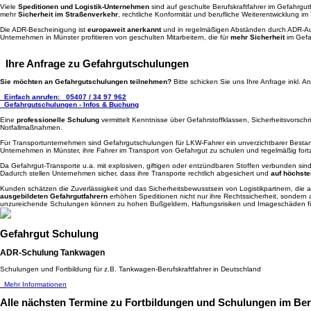
Viele
Speditionen und Logistik-Unternehmen
sind auf geschulte Berufskraftfahrer im Gefahrgut
mehr
Sicherheit im Straßenverkehr
, rechtliche Konformität und berufliche Weiterentwicklung i
Die ADR-Bescheinigung ist
europaweit anerkannt
und in regelmäßigen Abständen durch ADR-Auf
Unternehmen in Münster profitieren von geschulten Mitarbeitern, die für
mehr Sicherheit
im Gefa
Ihre Anfrage zu Gefahrgutschulungen
Sie möchten an Gefahrgutschulungen teilnehmen?
Bitte schicken Sie uns Ihre Anfrage inkl.
Einfach anrufen:
05407 / 34 97 962
Gefahrgutschulungen - Infos & Buchung
Eine
professionelle Schulung
vermittelt Kenntnisse über Gefahrstoffklassen, Sicherheitsvorsc
Notfallmaßnahmen.
Für Transportunternehmen sind Gefahrgutschulungen für LKW-Fahrer ein unverzichtbarer Bestan
Unternehmen in Münster, ihre Fahrer im Transport von Gefahrgut zu schulen und regelmäßig fort
Da Gefahrgut-Transporte u.a. mit explosiven, giftigen oder entzündbaren Stoffen verbunden sin
Dadurch stellen Unternehmen sicher, dass ihre Transporte rechtlich abgesichert und
auf höchste
Kunden schätzen die Zuverlässigkeit und das Sicherheitsbewusstsein von Logistikpartnern, die au
ausgebildeten Gefahrgutfahrern
erhöhen Speditionen nicht nur ihre Rechtssicherheit, sondern 
unzureichende Schulungen können zu hohen Bußgeldern, Haftungsrisiken und Imageschäden f
Gefahrgut Schulung
ADR-Schulung Tankwagen
Schulungen und Fortbildung für z.B. Tankwagen-Berufskraftfahrer in Deutschland
Mehr Informationen
Alle nächsten Termine
zu Fortbildungen und Schulungen im Bere