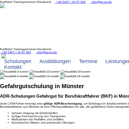
Kraftfahrt Trainingszentrum Osnabrück
+49 5407 / 34 97 962
info@ktz-os.de
Kraftfahrt Trainingszentrum Osnabrück
+49 5407 / 34 97 962
info@ktz-os.de
Schulungen
Ausbildungen
Termine
Leistunge
Kontakt
Gefahrgut
schulung in Münster
ADR-Schulungen Gefahrgut für Berufskraftfahrer (BKF) in Müns
Jeder LKW-Fahrer benötigt eine
gültige ADR-Bescheinigung
, um Gefahrgut im Straßenverkehr 
Berufskraftfahrer aus Münster ist eine Pflichtqualifikation für alle, die gefährliche Güter transport
sicherer Umgang mit Gefahrstoffen
richtige Kennzeichnung von Transporten
Maßnahmen bei Notfällen und Unfällen
theoretisches Wissen und praxisnahe Übungen