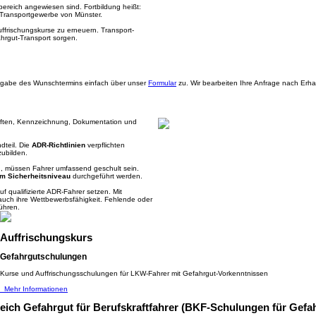
bereich angewiesen sind. Fortbildung heißt:
m Transportgewerbe von Münster.
frischungskurse zu erneuern. Transport-
hrgut-Transport sorgen.
 Angabe des Wunschtermins einfach über unser
Formular
zu. Wir bearbeiten Ihre Anfrage nach Erh
hriften, Kennzeichnung, Dokumentation und
dteil. Die
ADR-Richtlinien
verpflichten
zubilden.
d, müssen Fahrer umfassend geschult sein.
m Sicherheitsniveau
durchgeführt werden.
f qualifizierte ADR-Fahrer setzen. Mit
auch ihre Wettbewerbsfähigkeit. Fehlende oder
ühren.
Auffrischungskurs
Gefahrgutschulungen
Kurse und Auffrischungsschulungen für LKW-Fahrer mit Gefahrgut-Vorkenntnissen
Mehr Informationen
ich Gefahrgut für Berufskraftfahrer (BKF-Schulungen für Gefah