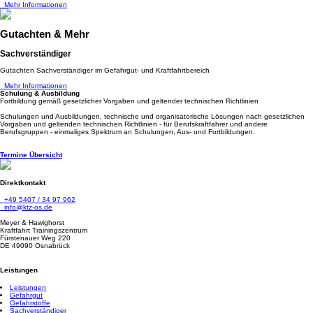
Mehr Informationen
Gutachten & Mehr
Sachverständiger
Gutachten Sachverständiger im Gefahrgut- und Kraftfahrtbereich
Mehr Informationen
Schulung & Ausbildung
Fortbildung gemäß gesetzlicher Vorgaben und geltender technischen Richtlinien
Schulungen und Ausbildungen, technische und organisatorische Lösungen nach gesetzlichen
Vorgaben und geltenden technischen Richtlinien - für Berufskraftfahrer und andere
Berufsgruppen - einmaliges Spektrum an Schulungen, Aus- und Fortbildungen.
Termine Übersicht
Direktkontakt
+49 5407 / 34 97 962
info@ktz-os.de
Meyer & Hawighorst
Kraftfahrt Trainingszentrum
Fürstenauer Weg 220
DE 49090 Osnabrück
Leistungen
Leistungen
Gefahrgut
Gefahrstoffe
Sachverständiger