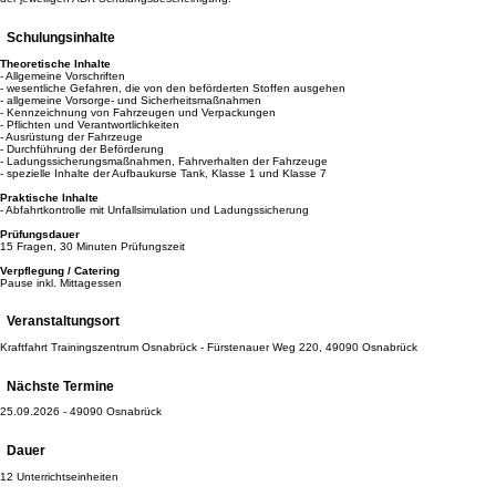
Schulungsinhalte
Theoretische Inhalte
- Allgemeine Vorschriften
- wesentliche Gefahren, die von den beförderten Stoffen ausgehen
- allgemeine Vorsorge- und Sicherheitsmaßnahmen
- Kennzeichnung von Fahrzeugen und Verpackungen
- Pflichten und Verantwortlichkeiten
- Ausrüstung der Fahrzeuge
- Durchführung der Beförderung
- Ladungssicherungsmaßnahmen, Fahrverhalten der Fahrzeuge
- spezielle Inhalte der Aufbaukurse Tank, Klasse 1 und Klasse 7
Praktische Inhalte
- Abfahrtkontrolle mit Unfallsimulation und Ladungssicherung
Prüfungsdauer
15 Fragen, 30 Minuten Prüfungszeit
Verpflegung / Catering
Pause inkl. Mittagessen
Veranstaltungsort
Kraftfahrt Trainingszentrum Osnabrück - Fürstenauer Weg 220, 49090 Osnabrück
Nächste Termine
25.09.2026 - 49090 Osnabrück
Dauer
12 Unterrichtseinheiten