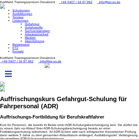
Kraftfahrt Trainingszentrum Osnabrück
+49 5407 / 34 97 962
info@ktz-os.de
Schulungen
Ausbildungen
Termine
Leistungen
Gefahrgut
Gefahrstoffe
Sachverständiger
Arbeitssicherheit
Medizin
Aktenführung
Betriebsarzt
KTZ
Kontakt
Kraftfahrt Trainingszentrum Osnabrück
+49 5407 / 34 97 962
info@ktz-os.de
Toggle
navigation
Auffrischungskurs Gefahrgut-Schulung für
Fahrpersonal (ADR)
Auffrischungs-Fortbildung für Berufskraftfahrer
Kurs für Personen, die bereits im Besitz einer ADR-Schulungsbescheinigung sind. Sie dürfen bis
zu einem Jahr vor Ablauf Ihrer ADR-Schulungsbescheinigung bereits an einer
Fortbildungsschulung teilnehmen. Ihr ADR-Schein wird nach erfolgreicher theoretischer Prüfung
dann weitere 5 Jahre zu dem genannten Ablaufdatum verlängert. Ausbildungsziel: Verlängerung
der jeweiligen ADR-Schulungsbescheinigung.