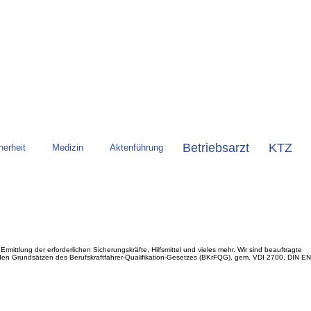
Betriebsarzt
KTZ
herheit
Medizin
Aktenführung
ttlung der erforderlichen Sicherungskräfte, Hilfsmittel und vieles mehr. Wir sind beauftragte
den Grundsätzen des Berufskraftfahrer-Qualifikation-Gesetzes (BKrFQG), gem. VDI 2700, DIN EN