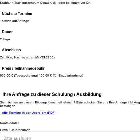
Kraftfahrt Trainingszentrum Osnabrück - oder bei Ihnen vor Ort
Nächste Termine
Termine auf Anfrage
Dauer
2 Tage
Abschluss
Zertifikat, Nachweis gemäß VDI 2700a
Preis / Teilnahmegebühr
600,00 € (Tagesschulung) / 90,00 € (für Einzelteilnehmer)
Ihre Anfrage zu dieser Schulung / Ausbildung
Sie möchten an diesem Bildungsformat teilnehmen? Bitte schicken Sie uns Ihre Anfrage inkl. An
bestätigen.
Alle Termine in der Übersicht (PDF)
Kontaktdaten
Firma / Unternehmen