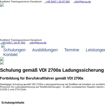
Kraftfahrt Trainingszentrum Osnabrück
+49 5407 / 34 97 962
info@ktz-os.de
Kraftfahrt Trainingszentrum Osnabrück
+49 5407 / 34 97 962
info@ktz-os.de
Schulungen
Ausbildungen
Termine
Leistunge
Kontakt
Schulung gemäß VDI 2700a Ladungssicherung m
Fortbildung für Berufskraftfahrer gemäß VDI 2700a
Zweitägige Schulung gemäß VDI 2700a Ladungssicherung mit Zertifikat mit Inhalten zur rechtlich
Personen für Ladungssicherung auf Straßenfahrzeugen - in allen europäischen Staaten stehen 
12195-1 und CTU-Code.
Schulungsinhalte