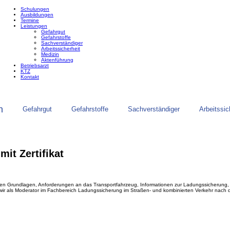
Schulungen
Ausbildungen
Termine
Leistungen
Gefahrgut
Gefahrstoffe
Sachverständiger
Arbeitssicherheit
Medizin
Aktenführung
Betriebsarzt
KTZ
Kontakt
n
Gefahrgut
Gefahrstoffe
Sachverständiger
Arbeitssic
it Zertifikat
en Grundlagen, Anforderungen an das Transportfahrzeug, Informationen zur Ladungssicherung, Ermi
wir als Moderator im Fachbereich Ladungssicherung im Straßen- und kombinierten Verkehr nach 