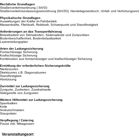
Rechtliche Grundlagen
Straßenverkehrsordnung ( StVO)
Straßenverkehrszulassungsverordnung (StVZO), Handelsgesetzbuch, Unfall- und Verhütungsvor
Physikalische Grundlagen
Auswirkungen der Kräfte im Fahrbetrieb
Massenkräfte, Fliehkraft, Reibkraft, Schwerpunkt und Standfestigkeit
Anforderungen an das Transportfahrzeug
Belastbarkeit von Stirnwänden, Seitenwände und Zurrpunkten
Bodenbeschaffenheit, Bodenbelastbarkeit
Lastverteilungsplan
Arten der Ladungssicherung
Formschlüssige Sicherung
Kraftschlüssige Sicherung
Kombination aus formschlüssiger und kraftschlüssiger Sicherung
Ermittlung der erforderlichen Sicherungskräfte
Niederzurren
Direktzurren z.B. Diagonalzurren
Standfestigkeit
Abstützung
Zurrmittel zur Ladungssicherung
Zurrgurte, Zurrketten, Zurrdrahtseile
Ablegereife von Zurrgurten
Weitere Hilfsmittel zur Ladungssicherung
Sperrbalken
Keile
Antirutschmatten
Staupolster
Verpflegung / Catering
Pause inkl. Mittagessen
Veranstaltungsort