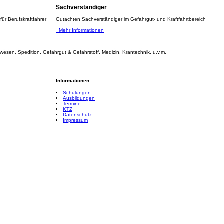
Sachverständiger
ür Berufskraftfahrer
Gutachten Sachverständiger im Gefahrgut- und Kraftfahrtbereich
Mehr Informationen
wesen, Spedition, Gefahrgut & Gefahrstoff, Medizin, Krantechnik, u.v.m.
Informationen
Schulungen
Ausbildungen
Termine
KTZ
Datenschutz
Impressum