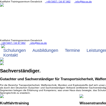
Kraftfahrt Trainingszentrum Osnabrück
+49 5407 / 34 97 962
info@ktz-os.de
Kraftfahrt Trainingszentrum Osnabrück
+49 5407 / 34 97 962
info@ktz-os.de
Schulungen
Ausbildungen
Termine
Leistunge
Kontakt
Sachverständiger.
Gutachter und Sachverständiger für Transportsicherheit, Waffen
Für die Bereiche Transportsicherheit, Waffentechnik, Munition und Explosivstoffe darf sich uns
als durch den Deutschen Gutachter- und Sachverständigen Verband zertifizierter Sachverständ
Segmenten belegen die Erfahrung und Kompetenz, was unser Haus dazu bewegte, das Schulun
Sprengtechnik zu erweitern.
Kraftfahrttraining
Wissenstransfe