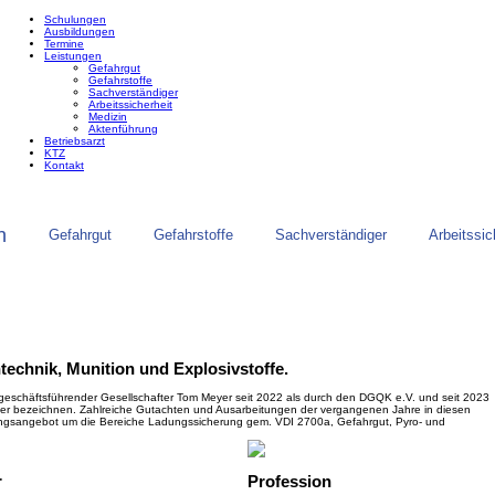
Schulungen
Ausbildungen
Termine
Leistungen
Gefahrgut
Gefahrstoffe
Sachverständiger
Arbeitssicherheit
Medizin
Aktenführung
Betriebsarzt
KTZ
Kontakt
n
Gefahrgut
Gefahrstoffe
Sachverständiger
Arbeitssic
technik, Munition und Explosivstoffe.
er geschäftsführender Gesellschafter Tom Meyer seit 2022 als durch den DGQK e.V. und seit 2023
iger bezeichnen. Zahlreiche Gutachten und Ausarbeitungen der vergangenen Jahre in diesen
gsangebot um die Bereiche Ladungssicherung gem. VDI 2700a, Gefahrgut, Pyro- und
r
Profession