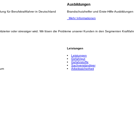
Ausbildungen
ung für Berufskraftfahrer in Deutschland
Brandschutzhelfer und Erste-Hilfe-Ausbildungen f
Mehr Informationen
lizierter oder stressiger wird. Wir lösen die Probleme unserer Kunden in den Segmenten Kraftfahr
Leistungen
Leistungen
Gefahrgut
Gefahrstoffe
Sachverständiger
rum
Arbeitssicherheit