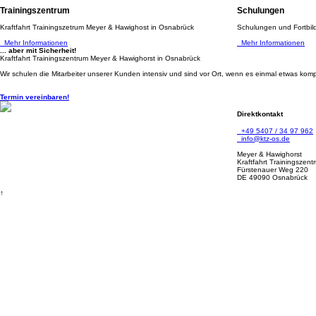
Trainingszentrum
Schulungen
Kraftfahrt Trainingszetrum Meyer & Hawighost in Osnabrück
Schulungen und Fortbild
Mehr Informationen
Mehr Informationen
... aber mit Sicherheit!
Kraftfahrt Trainingszentrum Meyer & Hawighorst in Osnabrück
Wir schulen die Mitarbeiter unserer Kunden intensiv und sind vor Ort, wenn es einmal etwas komp
Termin vereinbaren!
Direktkontakt
+49 5407 / 34 97 962
info@ktz-os.de
Meyer & Hawighorst
Kraftfahrt Trainingszent
Fürstenauer Weg 220
DE 49090 Osnabrück
↑