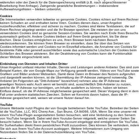
widerrufen oder der Zweck für die Datenspeicherung entfällt (z.B. nach abgeschlossener
Bearbeitung Ihrer Anfrage). Zwingende gesetzliche Bestimmungen – insbesondere
Aufbewahrungsfristen – bleiben unberührt.
Cookies
Die Internetseiten verwenden teilweise so genannte Cookies. Cookies richten auf Ihrem Rechner
keinen Schaden an und enthalten keine Viren. Cookies dienen dazu, unser Angebot
nutzerfreundlicher, effektiver und sicherer zu machen. Cookies sind kleine Textdateien, die auf
Ihrem Rechner abgelegt werden und die Ihr Browser speichert. Die meisten der von uns
verwendeten Cookies sind so genannte Session-Cookies. Sie werden nach Ende Ihres Besuchs
automatisch gelöscht. Andere Cookies bleiben auf Ihrem Gerät gespeichert, bis Sie diese
löschen. Diese Cookies ermöglichen es uns, Ihren Browser beim nächsten Besuch
wiederzuerkennen. Sie können Ihren Browser so einstellen, dass Sie über das Setzen von
Cookies informiert werden und Cookies nur im Einzelfall erlauben, die Annahme von Cookies für
bestimmte Fälle oder generell ausschließen sowie das automatische Löschen der Cookies beim
Schließen des Browser aktivieren. Bei der Deaktivierung von Cookies kann die Funktionalität
dieser Website eingeschränkt sein.
Einbindung von Diensten und Inhalten Dritter
Unser Angebot umfasst mitunter Inhalte, Dienste und Leistungen anderer Anbieter. Das sind zum
Beispiel Karten, die von Google-Maps zur Verfügung gestellt werden, Videos von YouTube sowie
Grafiken und Bilder anderer Webseiten. Damit diese Daten im Browser des Nutzers aufgerufen
und dargestellt werden können, ist die Übermittlung der IP-Adresse zwingend notwendig. Die
Anbieter (im Folgenden als "Dritt-Anbieter" bezeichnet) nehmen also die IP-Adresse des
jeweiligen Nutzers wahr. Auch wenn wir bemüht sind, ausschließlich Dritt-Anbieter zu nutzen,
welche die IP-Adresse nur benötigen, um Inhalte ausliefern zu können, haben wir keinen
Einfluss darauf, ob die IP-Adresse möglicherweise gespeichert wird. Dieser Vorgang dient in dem
Fall unter anderem statistischen Zwecken. Sofern wir Kenntnis davon haben, dass die IP-
Adresse gespeichert wird, weisen wir unsere Nutzer darauf hin.
YouTube
Unsere Webseite nutzt Plugins der von Google betriebenen Seite YouTube. Betreiber der Seiten
ist die YouTube, LLC, 901 Cherry Ave., San Bruno, CA 94066, USA. Wenn Sie eine unserer mit
einem YouTube-Plugin ausgestatteten Seiten besuchen, wird eine Verbindung zu den Servern
von YouTube hergestellt. Dabei wird dem Youtube-Server mitgeteilt, welche unserer Seiten Sie
besucht haben. Wenn Sie in Ihrem YouTube-Account eingeloggt sind ermöglichen Sie YouTube,
Ihr Surfverhalten direkt Ihrem persönlichen Profil zuzuordnen. Dies können Sie verhindern, indem
Sie sich aus Ihrem YouTube-Account ausloggen. Weitere Informationen zum Umgang von
Nutzerdaten finden Sie in der Datenschutzerklärung von YouTube.
Sicherheit