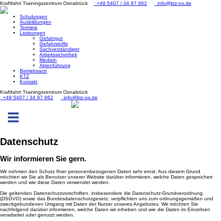
Kraftfahrt Trainingszentrum Osnabrück
+49 5407 / 34 97 962
info@ktz-os.de
Schulungen
Ausbildungen
Termine
Leistungen
Gefahrgut
Gefahrstoffe
Sachverständiger
Arbeitssicherheit
Medizin
Aktenführung
Betriebsarzt
KTZ
Kontakt
Kraftfahrt Trainingszentrum Osnabrück
+49 5407 / 34 97 962
info@ktz-os.de
Toggle
navigation
Datenschutz
Wir informieren Sie gern.
Wir nehmen den Schutz Ihrer personenbezogenen Daten sehr ernst. Aus diesem Grund
möchten wir Sie als Benutzer unserer Website darüber informieren, welche Daten gespeichert
werden und wie diese Daten verwendet werden.
Die geltenden Datenschutzvorschriften, insbesondere die Datenschutz-Grundverordnung
(DSGVO) sowie das Bundesdatenschutzgesetz, verpflichten uns zum ordnungsgemäßen und
zweckgebundenen Umgang mit Daten der Nutzer unseres Angebotes. Wir möchten Sie
nachfolgend darüber informieren, welche Daten wir erheben und wie die Daten im Einzelnen
verarbeitet oder genutzt werden.