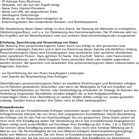
- IP-Adresse Ihres Rechners
- Webseite, von der aus der Zugriff erfolgt
- Name Ihres Internet-Providers
- Name und URL der abgerufenen Datei
- übertragene Datenmenge
- Meldung, ob der Datenabruf erfolgreich ist
- Erkennungsdaten des verwendeten Browser- und Betriebssystems
Die Verarbeitung dieser Daten erfolgt zu dem Zweck, die Nutzung der Webseite zu ermöglichen
(Verbindungsaufbau), und u.a. zur Optimierung des Internetangebotes. Die IP-Adresse wird nur
bei Angriffen auf die Netzinfrastruktur oder aus anderen Datensicherheitsgründen ausgewertet.
Erhebung, Speicherung und Verwendung von Daten
Die Nutzung Ihrer personenbezogenen Daten durch uns erfolgt zu den genannten bzw.
gesetzlich zulässigen Zwecken und in dem zur Erreichung dieser Zwecke erforderlichen Umfang.
Personenbezogene Daten sind Einzelangaben über persönliche oder sachliche Verhältnisse
einer natürlichen Person. Dazu gehören Ihr Name, Ihre Anschrift, Telefon- oder Faxnummern,
Ihre E-Mail-Adresse, wenn diese Angaben Ihnen persönlich direkt oder indirekt zugeordnet
werden können. Wir speichern und verarbeiten Ihre personenbezogenen Daten insbesondere zu
folgenden Zwecken:
- zur Durchführung der von Ihnen beauftragten Leistungen
- zum Zwecke der Beantwortung Ihrer Anfragen
Übermittlungen personenbezogener Daten an staatliche Einrichtungen und Behörden erfolgen
nur im Rahmen gesetzlicher Vorschriften oder wenn die Weitergabe im Fall von Angriffen auf
unsere Netzinfrastruktur zur Rechts- oder Strafverfolgung erforderlich ist. Etwaige im Rahmen der
Abwicklung eingesetzte Dienstleister erhalten lediglich die zu ihrer Aufgabenerfüllung
notwendigen Daten. Eine Übermittlung an weitere Stellen (Dritte) erfolgt nur, soweit gesetzlich
zulässig. Darüber hinaus werden Ihre Daten nicht an Dritte weitergegeben.
Kontaktformular
Wenn Sie uns per Kontaktformular Anfragen zukommen lassen, werden Ihre Angaben aus dem
Anfrageformular inklusive der von Ihnen dort angegebenen Kontaktdaten zwecks Bearbeitung
der Anfrage und für den Fall von Anschlussfragen bei uns gespeichert. Diese Daten geben wir
nicht ohne Ihre Einwilligung weiter. Die Verarbeitung der in das Kontaktformular eingegebenen
Daten erfolgt somit ausschließlich auf Grundlage Ihrer Einwilligung (Art. 6 Abs. 1 lit. a DSGVO).
Sie können diese Einwilligung jederzeit widerrufen. Dazu reicht eine formlose Mitteilung per E-
Mail an uns. Die Rechtmäßigkeit der bis zum Widerruf erfolgten Datenverarbeitungsvorgänge
bleibt vom Widerruf unberührt. Die von Ihnen im Kontaktformular eingegebenen Daten
verbleiben bei uns, bis Sie uns zur Löschung auffordern, Ihre Einwilligung zur Speicherung