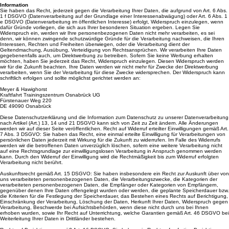
Information
Sie haben das Recht, jederzeit gegen die Verarbeitung Ihrer Daten, die aufgrund von Art. 6 Abs.
1 f DSGVO (Datenverarbeitung auf der Grundlage einer Interessenabwägung) oder Art. 6 Abs. 1
e DSGVO (Datenverarbeitung im öffentlichen Interesse) erfolgt, Widerspruch einzulegen, wenn
dafür Gründe vorliegen, die sich aus Ihrer besonderen Situation ergeben. Legen Sie
Widerspruch ein, werden wir Ihre personenbezogenen Daten nicht mehr verarbeiten, es sei
denn, wir können zwingende schutzwürdige Gründe für die Verarbeitung nachweisen, die Ihren
Interessen, Rechten und Freiheiten überwiegen, oder die Verarbeitung dient der
Geltendmachung, Ausübung, Verteidigung von Rechtsansprüchen. Wir verarbeiten Ihre Daten
gegebenenfalls auch, um Direktwerbung zu betreiben. Sofern Sie keine Werbung erhalten
möchten, haben Sie jederzeit das Recht, Widerspruch einzulegen. Diesen Widerspruch werden
wir für die Zukunft beachten. Ihre Daten werden wir nicht mehr für Zwecke der Direktwerbung
verarbeiten, wenn Sie der Verarbeitung für diese Zwecke widersprechen. Der Widerspruch kann
schriftlich erfolgen und sollte möglichst gerichtet werden an:
Meyer & Hawighorst
Kraftfahrt Trainingszentrum Osnabrück UG
Fürstenauer Weg 220
DE 49090 Osnabrück
Diese Datenschutzerklärung und die Information zum Datenschutz zu unserer Datenverarbeitung
nach Artikel (Art.) 13, 14 und 21 DSGVO kann sich von Zeit zu Zeit ändern. Alle Änderungen
werden wir auf dieser Seite veröffentlichen. Recht auf Widerruf erteilter Einwilligungen gemäß Art.
7 Abs. 3 DSGVO: Sie haben das Recht, eine einmal erteilte Einwilligung für Verarbeitungen von
persönlichen Daten jederzeit mit Wirkung für die Zukunft zu widerrufen. Im Falle des Widerrufs
werden wir die betroffenen Daten unverzüglich löschen, sofern eine weitere Verarbeitung nicht
auf eine Rechtsgrundlage zur einwilligungslosen Verarbeitung in Anspruch genommen werden
kann. Durch den Widerruf der Einwilligung wird die Rechtmäßigkeit bis zum Widerruf erfolgten
Verarbeitung nicht berührt.
Auskunftsrecht gemäß Art. 15 DSGVO: Sie haben insbesondere ein Recht zur Auskunft über von
uns verarbeiteten personenbezogenen Daten, die Verarbeitungszwecke, die Kategorien der
verarbeiteten personenbezogenen Daten, die Empfänger oder Kategorien von Empfängern,
gegenüber denen Ihre Daten offengelegt wurden oder werden, die geplante Speicherdauer bzw.
die Kriterien für die Festlegung der Speicherdauer, das Bestehen eines Rechts auf Berichtigung,
Einschränkung der Verarbeitung, Löschung der Daten, Herkunft Ihrer Daten, Widerspruch gegen
Verarbeitung, Beschwerde bei Aufsichtsbehörden, wenn diese nicht durch uns bei Ihnen
erhoben wurden, sowie Ihr Recht auf Unterrichtung, welche Garantien gemäß Art. 46 DSGVO bei
Weiterleitung Ihrer Daten in Drittländer bestehen.