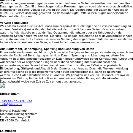
Wir setzen angemessene organisatorische und technische Sicherheitsmaßnahmen ein, um Ihre
Daten gegen den Zugriff unberechtigter dritter Personen, gegen vorsätzliche oder auch zufällige
Manipulationen sowie Verlust bei uns zu schützen. Die Übertragung der Daten der Website ist
durch SSL-Verschlüsselung gesichert, so dass unbefugte Dritte keinen Zugriff auf persönliche
Daten erhalten können.
Verweise und Links
Wir erklären hiermit ausdrücklich, dass zum Zeitpunkt der Setzungen von Links (Verknüpfung zu
anderen Websites) keine illegalen Inhalte auf den zu verlinkenden Seiten für uns zu sehen
waren. Auf die aktuelle und zukünftige Gestaltung, die Inhalte oder die Urheberschaft der
verlinkten Seiten haben wir keinerlei Einfluss. Für illegale, fehlerhafte oder unvollständige Inhalte
und insbesondere für Schäden, die aus der Nutzung der angebotenen Informationen entstehen,
haftet allein der Anbieter der Seite, auf welche von uns verwiesen wurde.
Auskunftsrecht, Berichtigung, Sperrung und Löschung von Daten
Ihnen steht ein Auskunftsrecht bezüglich der über Sie gespeicherten personenbezogenen Daten
sowie ein Recht auf Berichtigung unrichtiger Daten, Sperrung und Löschung zu. Wenn Sie
Auskunft über Ihre personenbezogenen Daten beziehungsweise deren Korrektur oder Löschung
wünschen oder weitergehende Fragen über die Verwendung Ihrer uns überlassenen
personenbezogenen Daten haben, kontaktieren Sie uns bitte per E-Mail oder postalisch.
Einbeziehung, Gültigkeit und Aktualität der Datenschutzhinweise Durch die Weiterentwicklung
unserer Webseite oder die Implementierung neuer Technologien o.ä. kann es notwendig
werden, diese Datenschutzhinweise zu ändern. Wir behalten uns vor, die Datenschutzhinweise
jederzeit mit Wirkung für die Zukunft zu ändern. Wir empfehlen Ihnen, sich die aktuellen
Datenschutzhinweise von Zeit zu Zeit erneut durchzulesen.
Direktkontakt
+49 5407 / 34 97 962
info@ktz-os.de
Meyer & Hawighorst
Kraftfahrt Trainingszentrum
Fürstenauer Weg 220
DE 49090 Osnabrück
Leistungen