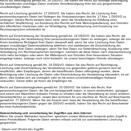
Recht auf Berichtigung gemäß Art. 16 DSGVO: Sie haben ein Recht auf sofortige Berichtigung
Sie betreffender unrichtiger Daten und/oder Vervollständigung Ihrer bei uns gespeicherten
unvollständigen Daten.
Recht auf Löschung gemäß Art. 17 DSGVO: Sie haben das Recht, die Löschung Ihrer
personenbezogenen Daten bei Vorliegen der Voraussetzungen des Art. 17 Abs. 1 DSGVO zu
verlangen. Dieses Recht besteht dann nicht, wenn die Verarbeitung zur Erfüllung einer
rechtlichen Verpflichtung, zur Ausübung des Rechts auf freie Meinungsäußerung, aus Gründen
des öffentlichen Interesses oder zur Verteidigung, Geltendmachung und Ausübung von
Rechtsansprüchen erforderlich ist.
Recht auf Einschränkung der Verarbeitung gemäß Art. 18 DSGVO: Sie haben das Recht, die
Einschränkung der Verarbeitung Ihrer personenbezogenen Daten zu verlangen, solange die von
Ihnen bestrittene Richtigkeit Ihrer Daten überprüft wird, wenn Sie eine Löschung Ihrer Daten
wegen unzulässiger Datenverarbeitung ablehnen und stattdessen die Einschränkung der
Verarbeitung Ihrer Daten verlangen, wenn Sie Ihre Daten zur Geltendmachung, Ausübung oder
Verteidigung von Rechtsansprüchen benötigen, nachdem wir diese Daten nach Zweckerreichung
nicht mehr benötigen oder wenn Sie Widerspruch aus Gründen Ihrer besonderen Situation
eingelegt haben, solange noch nicht feststeht, ob unsere berechtigten Gründe überwiegen.
Recht auf Unterrichtung gemäß Art. 19 DSGVO: Haben Sie das Recht auf Berichtigung,
Löschung oder Einschränkung der Verarbeitung uns gegenüber geltend gemacht sind wir
verpflichtet, allen Empfängern, denen die betreffenden Daten offengelegt wurden, diese
Berichtigung oder Löschung der Daten oder Einschränkung der Verarbeitung mitzuteilen, es sei
denn, dies erweist sich als unmöglich oder ist mit einem unverhältnismäßigen Aufwand
verbunden. Gerne teilen wir Ihnen die Empfänger mit.
Recht auf Datenübertragbarkeit gemäß Art. 20 DSGVO: Sie haben das Recht, Ihre
personenbezogenen Daten, die Sie uns bereitgestellt haben, in einem strukturierten, gängigen
und einem von Maschinen lesbaren Format zu erhalten oder die Übermittlung an einen anderen
Verantwortlichen zu verlangen, soweit dies technisch für uns machbar ist. Recht auf Beschwerde
gemäß Art. 77 DSGVO: Wenn Sie der Ansicht sind, dass die Verarbeitung der Sie betreffenden
personenbezogenen Daten gegen die DSGVO verstößt, haben Sie das Recht auf Beschwerde
bei einer Aufsichtsbehörde.
Datenerhebung und -verarbeitung bei Zugriffen aus dem Internet
Wenn Sie unsere Webseiten besuchen, speichern unsere Webserver temporär jeden Zugriff in
einer Protokolldatei. Folgende Daten werden erfasst und bis zur automatisierten Löschung
gespeichert:
- Datum und Uhrzeit des Zugriffs