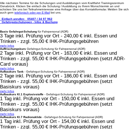
Alle nächsten Termine für die Schulungen und Ausbildungen vom Kraftfahrt Trainingszentrum
Osnabrück. Klicken Sie einfach die Schulung / Ausbildung zu Ihrem Wunschtermin an und
schicken Sie uns bei Teilnahmeinteresse eine Anfrage über das Kontaktformular. Melden Sie sich
auch gern
telefonisch oder per E-Mail
bei uns.
Einfach anrufen:
05407 / 34 97 962
Gefahrgutschulungen - Infos & Buchung
Basis Gefahrgut-Schulung
für Fahrpersonal (ADR)
3 Tage inkl. Prüfung vor Ort - 240,00 € inkl. Essen und
Trinken - zzgl. 55,00 € IHK-Prüfungsgebühren
mehr Infos
Auffrischungskurs
Gefahrgut-Schulung für Fahrpersonal (ADR)
2 Tage inkl. Prüfung vor Ort - 163,00 € inkl. Essen und
Trinken - zzgl. 55,00 € IHK-Prüfungsgebühren (setzt ADR-
Card voraus)
mehr Infos
Aufbaukurs Tank
- Gefahrgut-Schulung für Fahrpersonal (ADR)
2 Tage inkl. Prüfung vor Ort - 186,00 € inkl. Essen und
Trinken - zzgl. 55,00 € IHK-Prüfungsgebühren (setzt
Basiskurs voraus)
mehr Infos
Aufbaukurs Kl.1 Explosivstoffe
- Gefahrgut-Schulung für Fahrpersonal (ADR)
1 Tag inkl. Prüfung vor Ort - 150,00 € inkl. Essen und
Trinken - zzgl. 55,00 € IHK-Prüfungsgebühren (setzt
Basiskurs voraus)
mehr Infos
Aufbaukurs Kl.7 Radionuklide
- Gefahrgut-Schulung für Fahrpersonal (ADR)
1 Tag inkl. Prüfung vor Ort - 154,00 € inkl. Essen und
Trinken - zzgl. 55,00 € IHK-Prüfungsgebühren (setzt