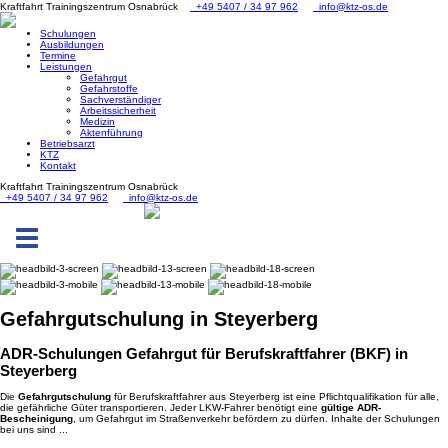
Kraftfahrt Trainingszentrum Osnabrück
+49 5407 / 34 97 962
info@ktz-os.de
Schulungen
Ausbildungen
Termine
Leistungen
Gefahrgut
Gefahrstoffe
Sachverständiger
Arbeitssicherheit
Medizin
Aktenführung
Betriebsarzt
KTZ
Kontakt
Kraftfahrt Trainingszentrum Osnabrück
+49 5407 / 34 97 962
info@ktz-os.de
Toggle
navigation
Gefahrgut
schulung in Steyerberg
ADR-Schulungen Gefahrgut für Berufskraftfahrer (BKF) in
Steyerberg
Die
Gefahrgutschulung
für Berufskraftfahrer aus Steyerberg ist eine Pflichtqualifikation für alle,
die gefährliche Güter transportieren. Jeder LKW-Fahrer benötigt eine
gültige ADR-
Bescheinigung
, um Gefahrgut im Straßenverkehr befördern zu dürfen. Inhalte der Schulungen
bei uns sind ...