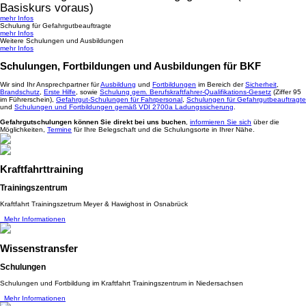
Basiskurs voraus)
mehr Infos
Schulung für Gefahrgutbeauftragte
mehr Infos
Weitere Schulungen und Ausbildungen
mehr Infos
Schulungen, Fortbildungen und Ausbildungen für BKF
Wir sind Ihr Ansprechpartner für
Ausbildung
und
Fortbildungen
im Bereich der
Sicherheit
,
Brandschutz
,
Erste Hilfe
, sowie
Schulung gem. Berufskraftfahrer-Qualifikations-Gesetz
(Ziffer 95
im Führerschein),
Gefahrgut-Schulungen für Fahrpersonal
,
Schulungen für Gefahrgutbeauftragte
und
Schulungen und Fortbildungen gemäß VDI 2700a Ladungssicherung
.
Gefahrgutschulungen können Sie direkt bei uns buchen
,
informieren Sie sich
über die
Möglichkeiten,
Termine
für Ihre Belegschaft und die Schulungsorte in Ihrer Nähe.
Kraftfahrttraining
Trainingszentrum
Kraftfahrt Trainingszetrum Meyer & Hawighost in Osnabrück
Mehr Informationen
Wissenstransfer
Schulungen
Schulungen und Fortbildung im Kraftfahrt Trainingszentrum in Niedersachsen
Mehr Informationen