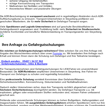
sicherer Umgang mit Gefahrstoffen
richtige Kennzeichnung von Transporten
Maßnahmen bei Notfällen und Unfällen
theoretisches Wissen und praxisnahe Übungen
Die ADR-Bescheinigung ist
europaweit anerkannt
und in regelmäßigen Abständen durch ADR-
Auffrischungskurse zu erneuern. Transport-Unternehmen in Steyerberg profitieren von
geschulten Mitarbeitern, die für
mehr Sicherheit
im Gefahrgut-Transport sorgen.
Viele
Speditionen und Logistik-Unternehmen
sind auf geschulte Berufskraftfahrer im
Gefahrgutbereich angewiesen sind. Fortbildung heißt: mehr
Sicherheit im Straßenverkehr
,
rechtliche Konformität und berufliche Weiterentwicklung im Transportgewerbe von Steyerberg.
Ihre Anfrage zu Gefahrgutschulungen
Sie möchten an Gefahrgutschulungen teilnehmen?
Bitte schicken Sie uns Ihre Anfrage inkl.
Angabe des Wunschtermins einfach über unser
Formular
zu. Wir bearbeiten Ihre Anfrage nach
Erhalt und können Ihnen dann die Schulung zum Gefahrgut und Ihre Teilnahme bestätigen.
Einfach anrufen:
05407 / 34 97 962
Gefahrgutschulungen - Infos & Buchung
Für Transportunternehmen sind Gefahrgutschulungen für LKW-Fahrer ein unverzichtbarer
Bestandteil. Die
ADR-Richtlinien
verpflichten Unternehmen in Steyerberg, ihre Fahrer im
Transport von Gefahrgut zu schulen und regelmäßig fortzubilden.
Eine
professionelle Schulung
vermittelt Kenntnisse über Gefahrstoffklassen,
Sicherheitsvorschriften, Kennzeichnung, Dokumentation und Notfallmaßnahmen.
Dadurch stellen Unternehmen sicher, dass ihre Transporte rechtlich abgesichert und
auf
höchstem Sicherheitsniveau
durchgeführt werden. Da Gefahrgut-Transporte u.a. mit
explosiven, giftigen oder entzündbaren Stoffen verbunden sind, müssen Fahrer umfassend
geschult sein.
Fehlende oder unzureichende Schulungen können zu hohen Bußgeldern, Haftungsrisiken und
Imageschäden führen. Mit
ausgebildeten Gefahrgutfahrern
erhöhen Speditionen nicht nur ihre
Rechtssicherheit, sondern auch ihre Wettbewerbsfähigkeit. Kunden schätzen die Zuverlässigkeit