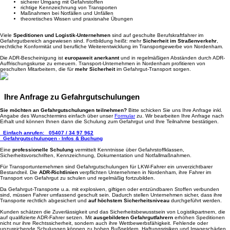
sicherer Umgang mit Gefahrstoffen
richtige Kennzeichnung von Transporten
Maßnahmen bei Notfällen und Unfällen
theoretisches Wissen und praxisnahe Übungen
Viele
Speditionen und Logistik-Unternehmen
sind auf geschulte Berufskraftfahrer im
Gefahrgutbereich angewiesen sind. Fortbildung heißt: mehr
Sicherheit im Straßenverkehr
,
rechtliche Konformität und berufliche Weiterentwicklung im Transportgewerbe von Nordenham.
Die ADR-Bescheinigung ist
europaweit anerkannt
und in regelmäßigen Abständen durch ADR-
Auffrischungskurse zu erneuern. Transport-Unternehmen in Nordenham profitieren von
geschulten Mitarbeitern, die für
mehr Sicherheit
im Gefahrgut-Transport sorgen.
Ihre Anfrage zu Gefahrgutschulungen
Sie möchten an Gefahrgutschulungen teilnehmen?
Bitte schicken Sie uns Ihre Anfrage inkl.
Angabe des Wunschtermins einfach über unser
Formular
zu. Wir bearbeiten Ihre Anfrage nach
Erhalt und können Ihnen dann die Schulung zum Gefahrgut und Ihre Teilnahme bestätigen.
Einfach anrufen:
05407 / 34 97 962
Gefahrgutschulungen - Infos & Buchung
Eine
professionelle Schulung
vermittelt Kenntnisse über Gefahrstoffklassen,
Sicherheitsvorschriften, Kennzeichnung, Dokumentation und Notfallmaßnahmen.
Für Transportunternehmen sind Gefahrgutschulungen für LKW-Fahrer ein unverzichtbarer
Bestandteil. Die
ADR-Richtlinien
verpflichten Unternehmen in Nordenham, ihre Fahrer im
Transport von Gefahrgut zu schulen und regelmäßig fortzubilden.
Da Gefahrgut-Transporte u.a. mit explosiven, giftigen oder entzündbaren Stoffen verbunden
sind, müssen Fahrer umfassend geschult sein. Dadurch stellen Unternehmen sicher, dass ihre
Transporte rechtlich abgesichert und
auf höchstem Sicherheitsniveau
durchgeführt werden.
Kunden schätzen die Zuverlässigkeit und das Sicherheitsbewusstsein von Logistikpartnern, die
auf qualifizierte ADR-Fahrer setzen. Mit
ausgebildeten Gefahrgutfahrern
erhöhen Speditionen
nicht nur ihre Rechtssicherheit, sondern auch ihre Wettbewerbsfähigkeit. Fehlende oder
unzureichende Schulungen können zu hohen Bußgeldern, Haftungsrisiken und Imageschäden