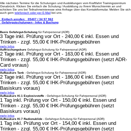
Alle nächsten Termine für die Schulungen und Ausbildungen vom Kraftfahrt Trainingszentrum
Osnabrück. Klicken Sie einfach die Schulung / Ausbildung zu Ihrem Wunschtermin an und
schicken Sie uns bei Teilnahmeinteresse eine Anfrage über das Kontaktformular. Melden Sie sich
auch gern
telefonisch oder per E-Mail
bei uns.
Einfach anrufen:
05407 / 34 97 962
Gefahrgutschulungen - Infos & Buchung
Basis Gefahrgut-Schulung
für Fahrpersonal (ADR)
3 Tage inkl. Prüfung vor Ort - 240,00 € inkl. Essen und
Trinken - zzgl. 55,00 € IHK-Prüfungsgebühren
mehr Infos
Auffrischungskurs
Gefahrgut-Schulung für Fahrpersonal (ADR)
2 Tage inkl. Prüfung vor Ort - 163,00 € inkl. Essen und
Trinken - zzgl. 55,00 € IHK-Prüfungsgebühren (setzt ADR-
Card voraus)
mehr Infos
Aufbaukurs Tank
- Gefahrgut-Schulung für Fahrpersonal (ADR)
2 Tage inkl. Prüfung vor Ort - 186,00 € inkl. Essen und
Trinken - zzgl. 55,00 € IHK-Prüfungsgebühren (setzt
Basiskurs voraus)
mehr Infos
Aufbaukurs Kl.1 Explosivstoffe
- Gefahrgut-Schulung für Fahrpersonal (ADR)
1 Tag inkl. Prüfung vor Ort - 150,00 € inkl. Essen und
Trinken - zzgl. 55,00 € IHK-Prüfungsgebühren (setzt
Basiskurs voraus)
mehr Infos
Aufbaukurs Kl.7 Radionuklide
- Gefahrgut-Schulung für Fahrpersonal (ADR)
1 Tag inkl. Prüfung vor Ort - 154,00 € inkl. Essen und
Trinken - zzgl. 55,00 € IHK-Prüfungsgebühren (setzt