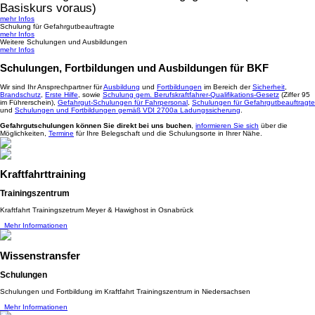
Basiskurs voraus)
mehr Infos
Schulung für Gefahrgutbeauftragte
mehr Infos
Weitere Schulungen und Ausbildungen
mehr Infos
Schulungen, Fortbildungen und Ausbildungen für BKF
Wir sind Ihr Ansprechpartner für
Ausbildung
und
Fortbildungen
im Bereich der
Sicherheit
,
Brandschutz
,
Erste Hilfe
, sowie
Schulung gem. Berufskraftfahrer-Qualifikations-Gesetz
(Ziffer 95
im Führerschein),
Gefahrgut-Schulungen für Fahrpersonal
,
Schulungen für Gefahrgutbeauftragte
und
Schulungen und Fortbildungen gemäß VDI 2700a Ladungssicherung
.
Gefahrgutschulungen können Sie direkt bei uns buchen
,
informieren Sie sich
über die
Möglichkeiten,
Termine
für Ihre Belegschaft und die Schulungsorte in Ihrer Nähe.
Kraftfahrttraining
Trainingszentrum
Kraftfahrt Trainingszetrum Meyer & Hawighost in Osnabrück
Mehr Informationen
Wissenstransfer
Schulungen
Schulungen und Fortbildung im Kraftfahrt Trainingszentrum in Niedersachsen
Mehr Informationen