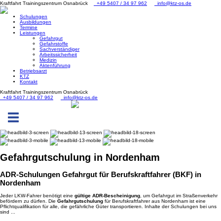
Kraftfahrt Trainingszentrum Osnabrück
+49 5407 / 34 97 962
info@ktz-os.de
Schulungen
Ausbildungen
Termine
Leistungen
Gefahrgut
Gefahrstoffe
Sachverständiger
Arbeitssicherheit
Medizin
Aktenführung
Betriebsarzt
KTZ
Kontakt
Kraftfahrt Trainingszentrum Osnabrück
+49 5407 / 34 97 962
info@ktz-os.de
Toggle
navigation
Gefahrgut
schulung in Nordenham
ADR-Schulungen Gefahrgut für Berufskraftfahrer (BKF) in
Nordenham
Jeder LKW-Fahrer benötigt eine
gültige ADR-Bescheinigung
, um Gefahrgut im Straßenverkehr
befördern zu dürfen. Die
Gefahrgutschulung
für Berufskraftfahrer aus Nordenham ist eine
Pflichtqualifikation für alle, die gefährliche Güter transportieren. Inhalte der Schulungen bei uns
sind ...