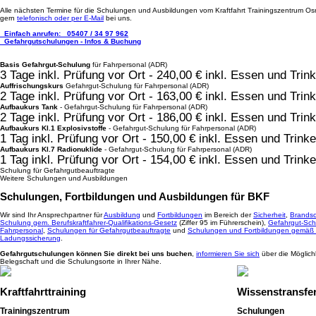
Alle nächsten Termine für die Schulungen und Ausbildungen vom Kraftfahrt Trainingszentrum Osn
gern
telefonisch oder per E-Mail
bei uns.
Einfach anrufen:
05407 / 34 97 962
Gefahrgutschulungen - Infos & Buchung
Basis Gefahrgut-Schulung
für Fahrpersonal (ADR)
3 Tage inkl. Prüfung vor Ort - 240,00 € inkl. Essen und Tri
Auffrischungskurs
Gefahrgut-Schulung für Fahrpersonal (ADR)
2 Tage inkl. Prüfung vor Ort - 163,00 € inkl. Essen und Tr
Aufbaukurs Tank
- Gefahrgut-Schulung für Fahrpersonal (ADR)
2 Tage inkl. Prüfung vor Ort - 186,00 € inkl. Essen und Tri
Aufbaukurs Kl.1 Explosivstoffe
- Gefahrgut-Schulung für Fahrpersonal (ADR)
1 Tag inkl. Prüfung vor Ort - 150,00 € inkl. Essen und Trin
Aufbaukurs Kl.7 Radionuklide
- Gefahrgut-Schulung für Fahrpersonal (ADR)
1 Tag inkl. Prüfung vor Ort - 154,00 € inkl. Essen und Trin
Schulung für Gefahrgutbeauftragte
Weitere Schulungen und Ausbildungen
Schulungen, Fortbildungen und Ausbildungen für BKF
Wir sind Ihr Ansprechpartner für
Ausbildung
und
Fortbildungen
im Bereich der
Sicherheit
,
Brandsc
Schulung gem. Berufskraftfahrer-Qualifikations-Gesetz
(Ziffer 95 im Führerschein),
Gefahrgut-Sch
Fahrpersonal
,
Schulungen für Gefahrgutbeauftragte
und
Schulungen und Fortbildungen gemäß
Ladungssicherung
.
Gefahrgutschulungen können Sie direkt bei uns buchen
,
informieren Sie sich
über die Möglich
Belegschaft und die Schulungsorte in Ihrer Nähe.
Kraftfahrttraining
Wissenstransfe
Trainingszentrum
Schulungen