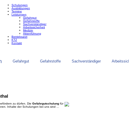
Schulungen
Ausbildungen
Termine
Leistungen
Gefahrgut
Gefahrstoffe
Sachverständiger
Arbeitssicherheit
Medizin
Aktenführung
Betriebsarzt
KTZ
Kontakt
n
Gefahrgut
Gefahrstoffe
Sachverständiger
Arbeitssic
thal
befördern zu dürfen. Die
Gefahrgutschulung
für
rtieren. Inhalte der Schulungen bei uns sind ...