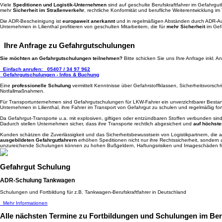
Viele
Speditionen und Logistik-Unternehmen
sind auf geschulte Berufskraftfahrer im Gefahrgut
mehr
Sicherheit im Straßenverkehr
, rechtliche Konformität und berufliche Weiterentwicklung im
Die ADR-Bescheinigung ist
europaweit anerkannt
und in regelmäßigen Abständen durch ADR-Auf
Unternehmen in Lilienthal profitieren von geschulten Mitarbeitern, die für
mehr Sicherheit
im Gef
Ihre Anfrage zu Gefahrgutschulungen
Sie möchten an Gefahrgutschulungen teilnehmen?
Bitte schicken Sie uns Ihre Anfrage inkl.
Einfach anrufen:
05407 / 34 97 962
Gefahrgutschulungen - Infos & Buchung
Eine
professionelle Schulung
vermittelt Kenntnisse über Gefahrstoffklassen, Sicherheitsvorsc
Notfallmaßnahmen.
Für Transportunternehmen sind Gefahrgutschulungen für LKW-Fahrer ein unverzichtbarer Bestan
Unternehmen in Lilienthal, ihre Fahrer im Transport von Gefahrgut zu schulen und regelmäßig for
Da Gefahrgut-Transporte u.a. mit explosiven, giftigen oder entzündbaren Stoffen verbunden sin
Dadurch stellen Unternehmen sicher, dass ihre Transporte rechtlich abgesichert und
auf höchste
Kunden schätzen die Zuverlässigkeit und das Sicherheitsbewusstsein von Logistikpartnern, die au
ausgebildeten Gefahrgutfahrern
erhöhen Speditionen nicht nur ihre Rechtssicherheit, sondern 
unzureichende Schulungen können zu hohen Bußgeldern, Haftungsrisiken und Imageschäden f
Gefahrgut Schulung
ADR-Schulung Tankwagen
Schulungen und Fortbildung für z.B. Tankwagen-Berufskraftfahrer in Deutschland
Mehr Informationen
Alle nächsten Termine
zu Fortbildungen und Schulungen im Bere