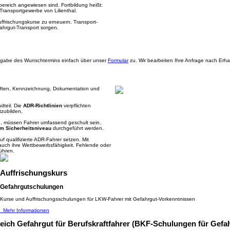
bereich angewiesen sind. Fortbildung heißt:
 Transportgewerbe von Lilienthal.
frischungskurse zu erneuern. Transport-
ahrgut-Transport sorgen.
 Angabe des Wunschtermins einfach über unser
Formular
zu. Wir bearbeiten Ihre Anfrage nach Erh
hriften, Kennzeichnung, Dokumentation und
dteil. Die
ADR-Richtlinien
verpflichten
tzubilden.
d, müssen Fahrer umfassend geschult sein.
m Sicherheitsniveau
durchgeführt werden.
f qualifizierte ADR-Fahrer setzen. Mit
auch ihre Wettbewerbsfähigkeit. Fehlende oder
ühren.
Auffrischungskurs
Gefahrgutschulungen
Kurse und Auffrischungsschulungen für LKW-Fahrer mit Gefahrgut-Vorkenntnissen
Mehr Informationen
ich Gefahrgut für Berufskraftfahrer (BKF-Schulungen für Gefah