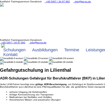
Kraftfahrt Trainingszentrum Osnabrück
+49 5407 / 34 97 962
info@ktz-os.de
Kraftfahrt Trainingszentrum Osnabrück
+49 5407 / 34 97 962
info@ktz-os.de
Schulungen
Ausbildungen
Termine
Leistunge
Kontakt
Gefahrgut
schulung in Lilienthal
ADR-Schulungen Gefahrgut für Berufskraftfahrer (BKF) in Lilien
Jeder LKW-Fahrer benötigt eine
gültige ADR-Bescheinigung
, um Gefahrgut im Straßenverkehr 
Berufskraftfahrer aus Lilienthal ist eine Pflichtqualifikation für alle, die gefährliche Güter transpo
sicherer Umgang mit Gefahrstoffen
richtige Kennzeichnung von Transporten
Maßnahmen bei Notfällen und Unfällen
theoretisches Wissen und praxisnahe Übungen