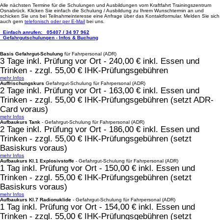
Alle nächsten Termine für die Schulungen und Ausbildungen vom Kraftfahrt Trainingszentrum
Osnabrück. Klicken Sie einfach die Schulung / Ausbildung zu Ihrem Wunschtermin an und
schicken Sie uns bei Teilnahmeinteresse eine Anfrage über das Kontaktformular. Melden Sie sich
auch gern
telefonisch oder per E-Mail
bei uns.
Einfach anrufen:
05407 / 34 97 962
Gefahrgutschulungen - Infos & Buchung
Basis Gefahrgut-Schulung
für Fahrpersonal (ADR)
3 Tage inkl. Prüfung vor Ort - 240,00 € inkl. Essen und
Trinken - zzgl. 55,00 € IHK-Prüfungsgebühren
mehr Infos
Auffrischungskurs
Gefahrgut-Schulung für Fahrpersonal (ADR)
2 Tage inkl. Prüfung vor Ort - 163,00 € inkl. Essen und
Trinken - zzgl. 55,00 € IHK-Prüfungsgebühren (setzt ADR-
Card voraus)
mehr Infos
Aufbaukurs Tank
- Gefahrgut-Schulung für Fahrpersonal (ADR)
2 Tage inkl. Prüfung vor Ort - 186,00 € inkl. Essen und
Trinken - zzgl. 55,00 € IHK-Prüfungsgebühren (setzt
Basiskurs voraus)
mehr Infos
Aufbaukurs Kl.1 Explosivstoffe
- Gefahrgut-Schulung für Fahrpersonal (ADR)
1 Tag inkl. Prüfung vor Ort - 150,00 € inkl. Essen und
Trinken - zzgl. 55,00 € IHK-Prüfungsgebühren (setzt
Basiskurs voraus)
mehr Infos
Aufbaukurs Kl.7 Radionuklide
- Gefahrgut-Schulung für Fahrpersonal (ADR)
1 Tag inkl. Prüfung vor Ort - 154,00 € inkl. Essen und
Trinken - zzgl. 55,00 € IHK-Prüfungsgebühren (setzt