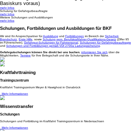
Basiskurs voraus)
mehr Infos
Schulung für Gefahrgutbeauftragte
mehr Infos
Weitere Schulungen und Ausbildungen
mehr Infos
Schulungen, Fortbildungen und Ausbildungen für BKF
Wir sind Ihr Ansprechpartner für
Ausbildung
und
Fortbildungen
im Bereich der
Sicherheit
,
Brandschutz
,
Erste Hilfe
, sowie
Schulung gem. Berufskraftfahrer-Qualifikations-Gesetz
(Ziffer 95
im Führerschein),
Gefahrgut-Schulungen für Fahrpersonal
,
Schulungen für Gefahrgutbeauftragte
und
Schulungen und Fortbildungen gemäß VDI 2700a Ladungssicherung
.
Gefahrgutschulungen können Sie direkt bei uns buchen
,
informieren Sie sich
über die
Möglichkeiten,
Termine
für Ihre Belegschaft und die Schulungsorte in Ihrer Nähe.
Kraftfahrttraining
Trainingszentrum
Kraftfahrt Trainingszetrum Meyer & Hawighost in Osnabrück
Mehr Informationen
Wissenstransfer
Schulungen
Schulungen und Fortbildung im Kraftfahrt Trainingszentrum in Niedersachsen
Mehr Informationen