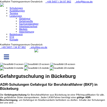
Kraftfahrt Trainingszentrum Osnabrück
+49 5407 / 34 97 962
info@ktz-os.de
Schulungen
Ausbildungen
Termine
Leistungen
Gefahrgut
Gefahrstoffe
Sachverständiger
Arbeitssicherheit
Medizin
Aktenführung
Betriebsarzt
KTZ
Kontakt
Kraftfahrt Trainingszentrum Osnabrück
+49 5407 / 34 97 962
info@ktz-os.de
Toggle
navigation
Gefahrgut
schulung in Bückeburg
ADR-Schulungen Gefahrgut für Berufskraftfahrer (BKF) in
Bückeburg
Die
Gefahrgutschulung
für Berufskraftfahrer aus Bückeburg ist eine Pflichtqualifikation für alle,
die gefährliche Güter transportieren. Jeder LKW-Fahrer benötigt eine
gültige ADR-
Bescheinigung
, um Gefahrgut im Straßenverkehr befördern zu dürfen. Inhalte der Schulungen
bei uns sind ...