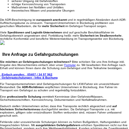
sicherer Umgang mit Gefahrstoffen
richtige Kennzeichnung von Transporten
Maßnahmen bei Notfällen und Unfällen
theoretisches Wissen und praxisnahe Übungen
Die ADR-Bescheinigung ist
europaweit anerkannt
und in regelmäßigen Abständen durch ADR-
Auffrischungskurse zu erneuern. Transport-Unternehmen in Bückeburg profitieren von
geschulten Mitarbeitern, die für
mehr Sicherheit
im Gefahrgut-Transport sorgen.
Viele
Speditionen und Logistik-Unternehmen
sind auf geschulte Berufskraftfahrer im
Gefahrgutbereich angewiesen sind. Fortbildung heißt: mehr
Sicherheit im Straßenverkehr
,
rechtliche Konformität und berufliche Weiterentwicklung im Transportgewerbe von Bückeburg.
Ihre Anfrage zu Gefahrgutschulungen
Sie möchten an Gefahrgutschulungen teilnehmen?
Bitte schicken Sie uns Ihre Anfrage inkl.
Angabe des Wunschtermins einfach über unser
Formular
zu. Wir bearbeiten Ihre Anfrage nach
Erhalt und können Ihnen dann die Schulung zum Gefahrgut und Ihre Teilnahme bestätigen.
Einfach anrufen:
05407 / 34 97 962
Gefahrgutschulungen - Infos & Buchung
Für Transportunternehmen sind Gefahrgutschulungen für LKW-Fahrer ein unverzichtbarer
Bestandteil. Die
ADR-Richtlinien
verpflichten Unternehmen in Bückeburg, ihre Fahrer im
Transport von Gefahrgut zu schulen und regelmäßig fortzubilden.
Eine
professionelle Schulung
vermittelt Kenntnisse über Gefahrstoffklassen,
Sicherheitsvorschriften, Kennzeichnung, Dokumentation und Notfallmaßnahmen.
Dadurch stellen Unternehmen sicher, dass ihre Transporte rechtlich abgesichert und
auf
höchstem Sicherheitsniveau
durchgeführt werden. Da Gefahrgut-Transporte u.a. mit
explosiven, giftigen oder entzündbaren Stoffen verbunden sind, müssen Fahrer umfassend
geschult sein.
Fehlende oder unzureichende Schulungen können zu hohen Bußgeldern, Haftungsrisiken und
Imageschäden führen. Mit
ausgebildeten Gefahrgutfahrern
erhöhen Speditionen nicht nur ihre
Rechtssicherheit, sondern auch ihre Wettbewerbsfähigkeit. Kunden schätzen die Zuverlässigkeit