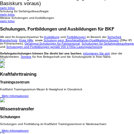
Basiskurs voraus)
mehr Infos
Schulung für Gefahrgutbeauftragte
mehr Infos
Weitere Schulungen und Ausbildungen
mehr Infos
Schulungen, Fortbildungen und Ausbildungen für BKF
Wir sind Ihr Ansprechpartner für
Ausbildung
und
Fortbildungen
im Bereich der
Sicherheit
,
Brandschutz
,
Erste Hilfe
, sowie
Schulung gem. Berufskraftfahrer-Qualifikations-Gesetz
(Ziffer 95
im Führerschein),
Gefahrgut-Schulungen für Fahrpersonal
,
Schulungen für Gefahrgutbeauftragte
und
Schulungen und Fortbildungen gemäß VDI 2700a Ladungssicherung
.
Gefahrgutschulungen können Sie direkt bei uns buchen
,
informieren Sie sich
über die
Möglichkeiten,
Termine
für Ihre Belegschaft und die Schulungsorte in Ihrer Nähe.
Kraftfahrttraining
Trainingszentrum
Kraftfahrt Trainingszetrum Meyer & Hawighost in Osnabrück
Mehr Informationen
Wissenstransfer
Schulungen
Schulungen und Fortbildung im Kraftfahrt Trainingszentrum in Niedersachsen
Mehr Informationen