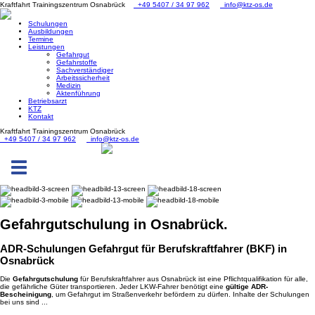
Kraftfahrt Trainingszentrum Osnabrück
+49 5407 / 34 97 962
info@ktz-os.de
Schulungen
Ausbildungen
Termine
Leistungen
Gefahrgut
Gefahrstoffe
Sachverständiger
Arbeitssicherheit
Medizin
Aktenführung
Betriebsarzt
KTZ
Kontakt
Kraftfahrt Trainingszentrum Osnabrück
+49 5407 / 34 97 962
info@ktz-os.de
Toggle
navigation
Gefahrgut
schulung in Osnabrück.
ADR-Schulungen Gefahrgut für Berufskraftfahrer (BKF) in
Osnabrück
Die
Gefahrgutschulung
für Berufskraftfahrer aus Osnabrück ist eine Pflichtqualifikation für alle,
die gefährliche Güter transportieren. Jeder LKW-Fahrer benötigt eine
gültige ADR-
Bescheinigung
, um Gefahrgut im Straßenverkehr befördern zu dürfen. Inhalte der Schulungen
bei uns sind ...