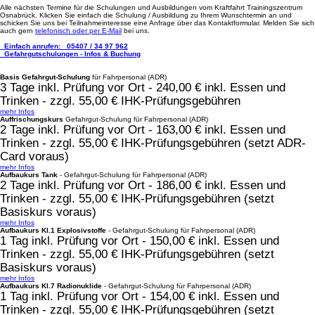
Alle nächsten Termine für die Schulungen und Ausbildungen vom Kraftfahrt Trainingszentrum
Osnabrück. Klicken Sie einfach die Schulung / Ausbildung zu Ihrem Wunschtermin an und
schicken Sie uns bei Teilnahmeinteresse eine Anfrage über das Kontaktformular. Melden Sie sich
auch gern
telefonisch oder per E-Mail
bei uns.
Einfach anrufen:
05407 / 34 97 962
Gefahrgutschulungen - Infos & Buchung
Basis Gefahrgut-Schulung
für Fahrpersonal (ADR)
3 Tage inkl. Prüfung vor Ort - 240,00 € inkl. Essen und
Trinken - zzgl. 55,00 € IHK-Prüfungsgebühren
mehr Infos
Auffrischungskurs
Gefahrgut-Schulung für Fahrpersonal (ADR)
2 Tage inkl. Prüfung vor Ort - 163,00 € inkl. Essen und
Trinken - zzgl. 55,00 € IHK-Prüfungsgebühren (setzt ADR-
Card voraus)
mehr Infos
Aufbaukurs Tank
- Gefahrgut-Schulung für Fahrpersonal (ADR)
2 Tage inkl. Prüfung vor Ort - 186,00 € inkl. Essen und
Trinken - zzgl. 55,00 € IHK-Prüfungsgebühren (setzt
Basiskurs voraus)
mehr Infos
Aufbaukurs Kl.1 Explosivstoffe
- Gefahrgut-Schulung für Fahrpersonal (ADR)
1 Tag inkl. Prüfung vor Ort - 150,00 € inkl. Essen und
Trinken - zzgl. 55,00 € IHK-Prüfungsgebühren (setzt
Basiskurs voraus)
mehr Infos
Aufbaukurs Kl.7 Radionuklide
- Gefahrgut-Schulung für Fahrpersonal (ADR)
1 Tag inkl. Prüfung vor Ort - 154,00 € inkl. Essen und
Trinken - zzgl. 55,00 € IHK-Prüfungsgebühren (setzt