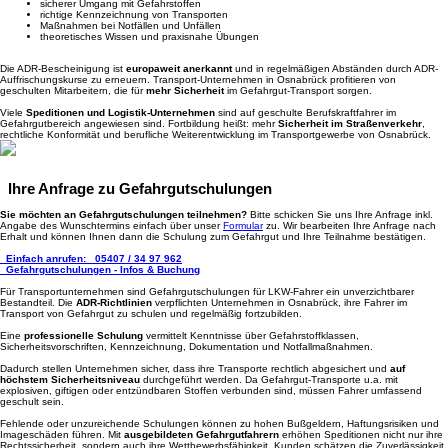
sicherer Umgang mit Gefahrstoffen
richtige Kennzeichnung von Transporten
Maßnahmen bei Notfällen und Unfällen
theoretisches Wissen und praxisnahe Übungen
Die ADR-Bescheinigung ist
europaweit anerkannt
und in regelmäßigen Abständen durch ADR-
Auffrischungskurse zu erneuern. Transport-Unternehmen in Osnabrück profitieren von
geschulten Mitarbeitern, die für
mehr Sicherheit
im Gefahrgut-Transport sorgen.
Viele
Speditionen und Logistik-Unternehmen
sind auf geschulte Berufskraftfahrer im
Gefahrgutbereich angewiesen sind. Fortbildung heißt: mehr
Sicherheit im Straßenverkehr
,
rechtliche Konformität und berufliche Weiterentwicklung im Transportgewerbe von Osnabrück.
Ihre Anfrage zu Gefahrgutschulungen
Sie möchten an Gefahrgutschulungen teilnehmen?
Bitte schicken Sie uns Ihre Anfrage inkl.
Angabe des Wunschtermins einfach über unser
Formular
zu. Wir bearbeiten Ihre Anfrage nach
Erhalt und können Ihnen dann die Schulung zum Gefahrgut und Ihre Teilnahme bestätigen.
Einfach anrufen:
05407 / 34 97 962
Gefahrgutschulungen - Infos & Buchung
Für Transportunternehmen sind Gefahrgutschulungen für LKW-Fahrer ein unverzichtbarer
Bestandteil. Die
ADR-Richtlinien
verpflichten Unternehmen in Osnabrück, ihre Fahrer im
Transport von Gefahrgut zu schulen und regelmäßig fortzubilden.
Eine
professionelle Schulung
vermittelt Kenntnisse über Gefahrstoffklassen,
Sicherheitsvorschriften, Kennzeichnung, Dokumentation und Notfallmaßnahmen.
Dadurch stellen Unternehmen sicher, dass ihre Transporte rechtlich abgesichert und
auf
höchstem Sicherheitsniveau
durchgeführt werden. Da Gefahrgut-Transporte u.a. mit
explosiven, giftigen oder entzündbaren Stoffen verbunden sind, müssen Fahrer umfassend
geschult sein.
Fehlende oder unzureichende Schulungen können zu hohen Bußgeldern, Haftungsrisiken und
Imageschäden führen. Mit
ausgebildeten Gefahrgutfahrern
erhöhen Speditionen nicht nur ihre
Rechtssicherheit, sondern auch ihre Wettbewerbsfähigkeit. Kunden schätzen die Zuverlässigkeit