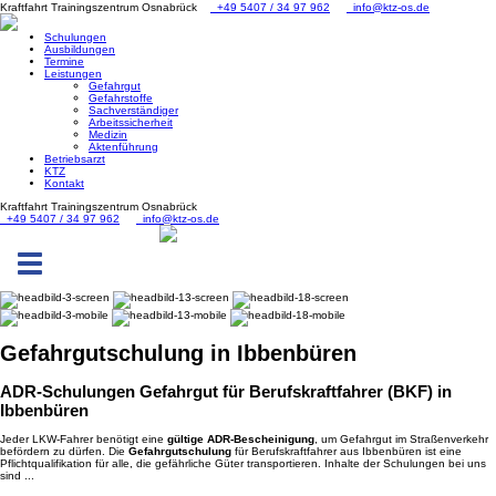
Kraftfahrt Trainingszentrum Osnabrück
+49 5407 / 34 97 962
info@ktz-os.de
Schulungen
Ausbildungen
Termine
Leistungen
Gefahrgut
Gefahrstoffe
Sachverständiger
Arbeitssicherheit
Medizin
Aktenführung
Betriebsarzt
KTZ
Kontakt
Kraftfahrt Trainingszentrum Osnabrück
+49 5407 / 34 97 962
info@ktz-os.de
Toggle
navigation
Gefahrgut
schulung in Ibbenbüren
ADR-Schulungen Gefahrgut für Berufskraftfahrer (BKF) in
Ibbenbüren
Jeder LKW-Fahrer benötigt eine
gültige ADR-Bescheinigung
, um Gefahrgut im Straßenverkehr
befördern zu dürfen. Die
Gefahrgutschulung
für Berufskraftfahrer aus Ibbenbüren ist eine
Pflichtqualifikation für alle, die gefährliche Güter transportieren. Inhalte der Schulungen bei uns
sind ...