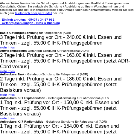
Alle nächsten Termine für die Schulungen und Ausbildungen vom Kraftfahrt Trainingszentrum
Osnabrück. Klicken Sie einfach die Schulung / Ausbildung zu Ihrem Wunschtermin an und
schicken Sie uns bei Teilnahmeinteresse eine Anfrage über das Kontaktformular. Melden Sie sich
auch gern
telefonisch oder per E-Mail
bei uns.
Einfach anrufen:
05407 / 34 97 962
Gefahrgutschulungen - Infos & Buchung
Basis Gefahrgut-Schulung
für Fahrpersonal (ADR)
3 Tage inkl. Prüfung vor Ort - 240,00 € inkl. Essen und
Trinken - zzgl. 55,00 € IHK-Prüfungsgebühren
mehr Infos
Auffrischungskurs
Gefahrgut-Schulung für Fahrpersonal (ADR)
2 Tage inkl. Prüfung vor Ort - 163,00 € inkl. Essen und
Trinken - zzgl. 55,00 € IHK-Prüfungsgebühren (setzt ADR-
Card voraus)
mehr Infos
Aufbaukurs Tank
- Gefahrgut-Schulung für Fahrpersonal (ADR)
2 Tage inkl. Prüfung vor Ort - 186,00 € inkl. Essen und
Trinken - zzgl. 55,00 € IHK-Prüfungsgebühren (setzt
Basiskurs voraus)
mehr Infos
Aufbaukurs Kl.1 Explosivstoffe
- Gefahrgut-Schulung für Fahrpersonal (ADR)
1 Tag inkl. Prüfung vor Ort - 150,00 € inkl. Essen und
Trinken - zzgl. 55,00 € IHK-Prüfungsgebühren (setzt
Basiskurs voraus)
mehr Infos
Aufbaukurs Kl.7 Radionuklide
- Gefahrgut-Schulung für Fahrpersonal (ADR)
1 Tag inkl. Prüfung vor Ort - 154,00 € inkl. Essen und
Trinken - zzgl. 55,00 € IHK-Prüfungsgebühren (setzt