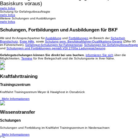
Basiskurs voraus)
mehr Infos
Schulung für Gefahrgutbeauftragte
mehr Infos
Weitere Schulungen und Ausbildungen
mehr Infos
Schulungen, Fortbildungen und Ausbildungen für BKF
Wir sind Ihr Ansprechpartner für
Ausbildung
und
Fortbildungen
im Bereich der
Sicherheit
,
Brandschutz
,
Erste Hilfe
, sowie
Schulung gem. Berufskraftfahrer-Qualifikations-Gesetz
(Ziffer 95
im Führerschein),
Gefahrgut-Schulungen für Fahrpersonal
,
Schulungen für Gefahrgutbeauftragte
und
Schulungen und Fortbildungen gemäß VDI 2700a Ladungssicherung
.
Gefahrgutschulungen können Sie direkt bei uns buchen
,
informieren Sie sich
über die
Möglichkeiten,
Termine
für Ihre Belegschaft und die Schulungsorte in Ihrer Nähe.
Kraftfahrttraining
Trainingszentrum
Kraftfahrt Trainingszetrum Meyer & Hawighost in Osnabrück
Mehr Informationen
Wissenstransfer
Schulungen
Schulungen und Fortbildung im Kraftfahrt Trainingszentrum in Niedersachsen
Mehr Informationen