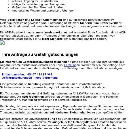
sicherer Umgang mit Gefahrstoffen
richtige Kennzeichnung von Transporten
Maßnahmen bei Notfällen und Unfällen
theoretisches Wissen und praxisnahe Übungen
Viele
Speditionen und Logistik-Unternehmen
sind auf geschulte Berufskraftfahrer im
Gefahrgutbereich angewiesen sind. Fortbildung heißt: mehr
Sicherheit im Straßenverkehr
,
rechtliche Konformität und berufliche Weiterentwicklung im Transportgewerbe von Ibbenbüren.
Die ADR-Bescheinigung ist
europaweit anerkannt
und in regelmäßigen Abständen durch ADR-
Auffrischungskurse zu erneuern. Transport-Unternehmen in Ibbenbüren profitieren von
geschulten Mitarbeitern, die für
mehr Sicherheit
im Gefahrgut-Transport sorgen.
Ihre Anfrage zu Gefahrgutschulungen
Sie möchten an Gefahrgutschulungen teilnehmen?
Bitte schicken Sie uns Ihre Anfrage inkl.
Angabe des Wunschtermins einfach über unser
Formular
zu. Wir bearbeiten Ihre Anfrage nach
Erhalt und können Ihnen dann die Schulung zum Gefahrgut und Ihre Teilnahme bestätigen.
Einfach anrufen:
05407 / 34 97 962
Gefahrgutschulungen - Infos & Buchung
Eine
professionelle Schulung
vermittelt Kenntnisse über Gefahrstoffklassen,
Sicherheitsvorschriften, Kennzeichnung, Dokumentation und Notfallmaßnahmen.
Für Transportunternehmen sind Gefahrgutschulungen für LKW-Fahrer ein unverzichtbarer
Bestandteil. Die
ADR-Richtlinien
verpflichten Unternehmen in Ibbenbüren, ihre Fahrer im
Transport von Gefahrgut zu schulen und regelmäßig fortzubilden.
Da Gefahrgut-Transporte u.a. mit explosiven, giftigen oder entzündbaren Stoffen verbunden
sind, müssen Fahrer umfassend geschult sein. Dadurch stellen Unternehmen sicher, dass ihre
Transporte rechtlich abgesichert und
auf höchstem Sicherheitsniveau
durchgeführt werden.
Kunden schätzen die Zuverlässigkeit und das Sicherheitsbewusstsein von Logistikpartnern, die
auf qualifizierte ADR-Fahrer setzen. Mit
ausgebildeten Gefahrgutfahrern
erhöhen Speditionen
nicht nur ihre Rechtssicherheit, sondern auch ihre Wettbewerbsfähigkeit. Fehlende oder
unzureichende Schulungen können zu hohen Bußgeldern, Haftungsrisiken und Imageschäden