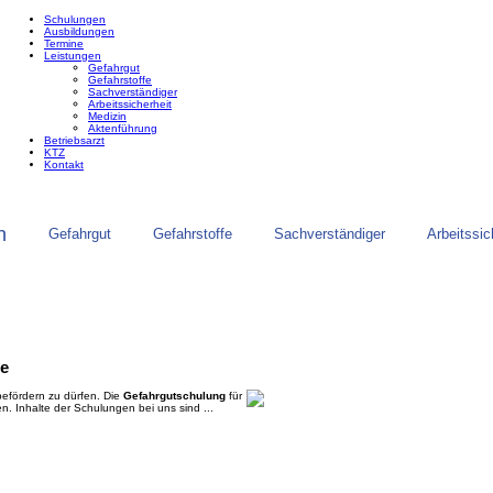
Schulungen
Ausbildungen
Termine
Leistungen
Gefahrgut
Gefahrstoffe
Sachverständiger
Arbeitssicherheit
Medizin
Aktenführung
Betriebsarzt
KTZ
Kontakt
n
Gefahrgut
Gefahrstoffe
Sachverständiger
Arbeitssic
ne
befördern zu dürfen. Die
Gefahrgutschulung
für
ren. Inhalte der Schulungen bei uns sind ...