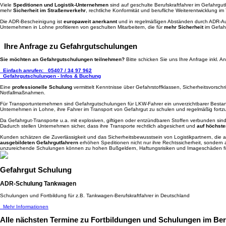
Viele
Speditionen und Logistik-Unternehmen
sind auf geschulte Berufskraftfahrer im Gefahrgut
mehr
Sicherheit im Straßenverkehr
, rechtliche Konformität und berufliche Weiterentwicklung 
Die ADR-Bescheinigung ist
europaweit anerkannt
und in regelmäßigen Abständen durch ADR-Auf
Unternehmen in Lohne profitieren von geschulten Mitarbeitern, die für
mehr Sicherheit
im Gefahr
Ihre Anfrage zu Gefahrgutschulungen
Sie möchten an Gefahrgutschulungen teilnehmen?
Bitte schicken Sie uns Ihre Anfrage inkl.
Einfach anrufen:
05407 / 34 97 962
Gefahrgutschulungen - Infos & Buchung
Eine
professionelle Schulung
vermittelt Kenntnisse über Gefahrstoffklassen, Sicherheitsvorsc
Notfallmaßnahmen.
Für Transportunternehmen sind Gefahrgutschulungen für LKW-Fahrer ein unverzichtbarer Bestan
Unternehmen in Lohne, ihre Fahrer im Transport von Gefahrgut zu schulen und regelmäßig fortzu
Da Gefahrgut-Transporte u.a. mit explosiven, giftigen oder entzündbaren Stoffen verbunden sin
Dadurch stellen Unternehmen sicher, dass ihre Transporte rechtlich abgesichert und
auf höchste
Kunden schätzen die Zuverlässigkeit und das Sicherheitsbewusstsein von Logistikpartnern, die au
ausgebildeten Gefahrgutfahrern
erhöhen Speditionen nicht nur ihre Rechtssicherheit, sondern 
unzureichende Schulungen können zu hohen Bußgeldern, Haftungsrisiken und Imageschäden f
Gefahrgut Schulung
ADR-Schulung Tankwagen
Schulungen und Fortbildung für z.B. Tankwagen-Berufskraftfahrer in Deutschland
Mehr Informationen
Alle nächsten Termine
zu Fortbildungen und Schulungen im Bere