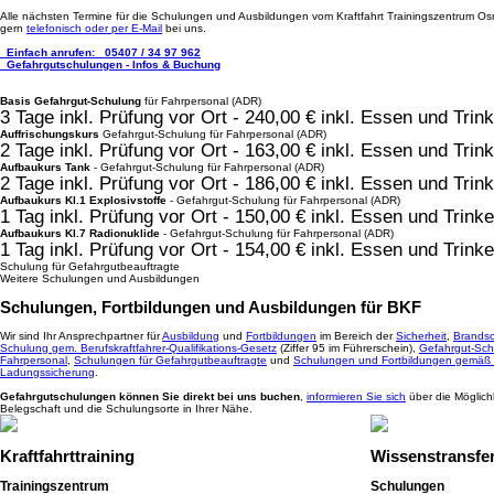
Alle nächsten Termine für die Schulungen und Ausbildungen vom Kraftfahrt Trainingszentrum Osn
gern
telefonisch oder per E-Mail
bei uns.
Einfach anrufen:
05407 / 34 97 962
Gefahrgutschulungen - Infos & Buchung
Basis Gefahrgut-Schulung
für Fahrpersonal (ADR)
3 Tage inkl. Prüfung vor Ort - 240,00 € inkl. Essen und Tri
Auffrischungskurs
Gefahrgut-Schulung für Fahrpersonal (ADR)
2 Tage inkl. Prüfung vor Ort - 163,00 € inkl. Essen und Tr
Aufbaukurs Tank
- Gefahrgut-Schulung für Fahrpersonal (ADR)
2 Tage inkl. Prüfung vor Ort - 186,00 € inkl. Essen und Tri
Aufbaukurs Kl.1 Explosivstoffe
- Gefahrgut-Schulung für Fahrpersonal (ADR)
1 Tag inkl. Prüfung vor Ort - 150,00 € inkl. Essen und Trin
Aufbaukurs Kl.7 Radionuklide
- Gefahrgut-Schulung für Fahrpersonal (ADR)
1 Tag inkl. Prüfung vor Ort - 154,00 € inkl. Essen und Trin
Schulung für Gefahrgutbeauftragte
Weitere Schulungen und Ausbildungen
Schulungen, Fortbildungen und Ausbildungen für BKF
Wir sind Ihr Ansprechpartner für
Ausbildung
und
Fortbildungen
im Bereich der
Sicherheit
,
Brandsc
Schulung gem. Berufskraftfahrer-Qualifikations-Gesetz
(Ziffer 95 im Führerschein),
Gefahrgut-Sch
Fahrpersonal
,
Schulungen für Gefahrgutbeauftragte
und
Schulungen und Fortbildungen gemäß
Ladungssicherung
.
Gefahrgutschulungen können Sie direkt bei uns buchen
,
informieren Sie sich
über die Möglich
Belegschaft und die Schulungsorte in Ihrer Nähe.
Kraftfahrttraining
Wissenstransfe
Trainingszentrum
Schulungen