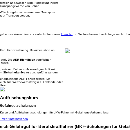
bereich angewiesen sind. Fortbildung heißt:
im Transportgewerbe von Lohne.
frischungskurse zu erneuern. Transport-
gut-Transport sorgen.
 Angabe des Wunschtermins einfach über unser
Formular
zu. Wir bearbeiten Ihre Anfrage nach Erh
hriften, Kennzeichnung, Dokumentation und
dteil. Die
ADR-Richtlinien
verpflichten
bilden.
d, müssen Fahrer umfassend geschult sein.
m Sicherheitsniveau
durchgeführt werden.
f qualifizierte ADR-Fahrer setzen. Mit
auch ihre Wettbewerbsfähigkeit. Fehlende oder
ühren.
Auffrischungskurs
Gefahrgutschulungen
Kurse und Auffrischungsschulungen für LKW-Fahrer mit Gefahrgut-Vorkenntnissen
Mehr Informationen
ich Gefahrgut für Berufskraftfahrer (BKF-Schulungen für Gefah