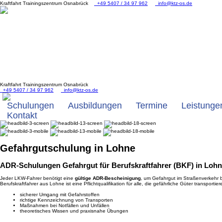
Kraftfahrt Trainingszentrum Osnabrück
+49 5407 / 34 97 962
info@ktz-os.de
Kraftfahrt Trainingszentrum Osnabrück
+49 5407 / 34 97 962
info@ktz-os.de
Schulungen
Ausbildungen
Termine
Leistunge
Kontakt
Gefahrgut
schulung in Lohne
ADR-Schulungen Gefahrgut für Berufskraftfahrer (BKF) in Loh
Jeder LKW-Fahrer benötigt eine
gültige ADR-Bescheinigung
, um Gefahrgut im Straßenverkehr 
Berufskraftfahrer aus Lohne ist eine Pflichtqualifikation für alle, die gefährliche Güter transportie
sicherer Umgang mit Gefahrstoffen
richtige Kennzeichnung von Transporten
Maßnahmen bei Notfällen und Unfällen
theoretisches Wissen und praxisnahe Übungen